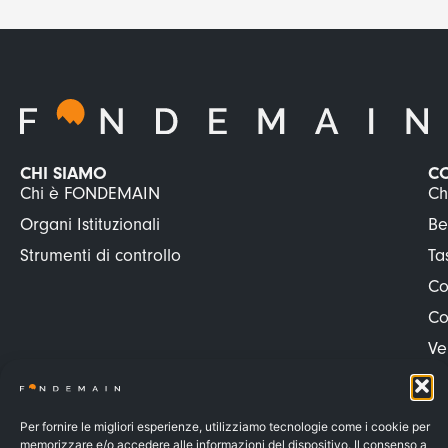
CHI SIAMO
C
Chi è FONDEMAIN
Ch
Organi Istituzionali
Be
Strumenti di controllo
Ta
Co
Co
Ve
Ve
Pr
Per fornire le migliori esperienze, utilizziamo tecnologie come i cookie per
Pr
memorizzare e/o accedere alle informazioni del dispositivo. Il consenso a