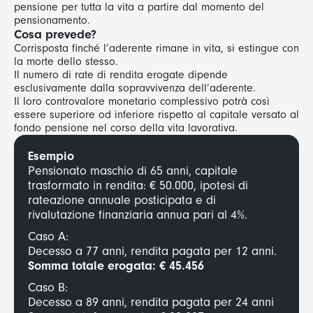
pensione per tutta la vita a partire dal momento del
pensionamento.
Cosa prevede?
Corrisposta finché l’aderente rimane in vita, si estingue con
la morte dello stesso.
Il numero di rate di rendita erogate dipende
esclusivamente dalla sopravvivenza dell’aderente.
Il loro controvalore monetario complessivo potrà così
essere superiore od inferiore rispetto al capitale versato al
fondo pensione nel corso della vita lavorativa.
Esempio
Pensionato maschio di 65 anni, capitale
trasformato in rendita: € 50.000, ipotesi di
rateazione annuale posticipata e di
rivalutazione finanziaria annua pari al 4%.
Caso A:
Decesso a 77 anni, rendita pagata per 12 anni.
Somma totale erogata:
€ 45.456
Caso B:
Decesso a 89 anni, rendita pagata per 24 anni