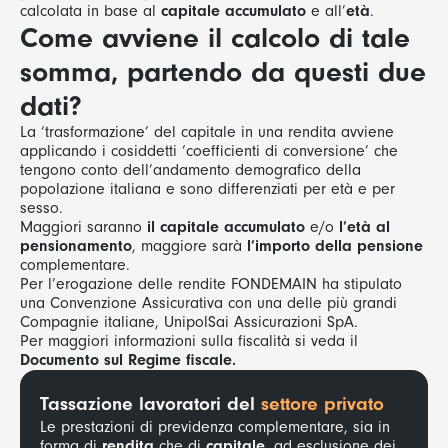
calcolata in base al
capitale accumulato
e all’
età
.
Come avviene il calcolo di tale
somma, partendo da questi due
dati?
La ‘trasformazione’ del capitale in una rendita avviene
applicando i cosiddetti ‘coefficienti di conversione’ che
tengono conto dell’andamento demografico della
popolazione italiana e sono differenziati per età e per
sesso.
Maggiori saranno
il capitale accumulato
e/o
l’età al
pensionamento
, maggiore sarà
l’importo della pensione
complementare.
Per l’erogazione delle rendite FONDEMAIN ha stipulato
una Convenzione Assicurativa con una delle più grandi
Compagnie italiane, UnipolSai Assicurazioni SpA.
Per maggiori informazioni sulla fiscalità si veda il
Documento sul Regime fiscale
.
Tassazione lavoratori del
settore privato
Le prestazioni di previdenza complementare, sia in
forma di
rendita
che di
capitale
, ad esclusione dei