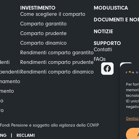
INVESTIMENTO
MODULISTICA
Come scegliere il comparto
DOCUMENTI E NO
Comparto garantito
NOTIZIE
Comparto prudente
Comparto dinamico
SUPPORTO
Contatti
Rendimenti comparto garantito
FAQs
enti
Rendimenti comparto prudente
ipendenti
Rendimenti comparto dinamico
ionamento
Per for
memoriz
amento
tecnolo
to
ID unic
negativ
ro
Gestisc
 Fondi Pensione e soggetto alla vigilanza della COVIP
ING
RECLAMI