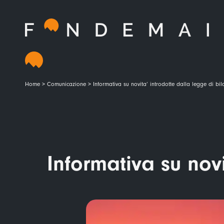
Home
>
Comunicazione
>
Informativa su novita’ introdotte dalla legge di bi
Informativa su nov