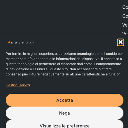
Co
Co
Ve
Ve
Pr
Pr
Per fornire le migliori esperienze, utilizziamo tecnologie come i cookie per
memorizzare e/o accedere alle informazioni del dispositivo. Il consenso a
Co
queste tecnologie ci permetterà di elaborare dati come il comportamento
Va
di navigazione o ID unici su questo sito. Non acconsentire o ritirare il
consenso può influire negativamente su alcune caratteristiche e funzioni.
FONDEMAIN – C.F. 91037010070 – Iscritto al n.142 dell’Albo dei
Gestisci servizi
Fondi Pensione e soggetto alla vigilanza della COVIP
© 2026 | Made by
Larin
PRIVACY POLICY
Accetta
COOKIE POLICY
WHISTLEBLOWING
RECLAMI
Nega
Visualizza le preferenze