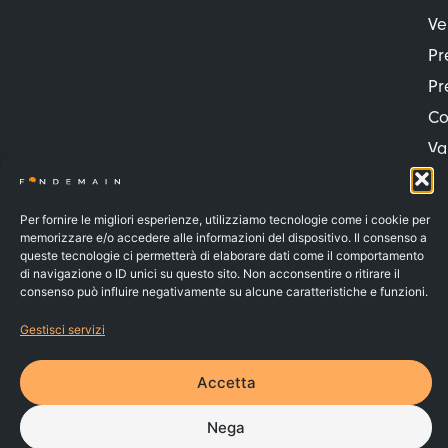
Ve
Pr
Pr
Co
Va
FONDEMAIN – C.F. 91037010070 – Iscritto al n.142 dell’Albo dei
Fondi Pensione e soggetto alla vigilanza della COVIP
Per fornire le migliori esperienze, utilizziamo tecnologie come i cookie per
© 2026 | Made by
Larin
memorizzare e/o accedere alle informazioni del dispositivo. Il consenso a
PRIVACY POLICY
queste tecnologie ci permetterà di elaborare dati come il comportamento
COOKIE POLICY
di navigazione o ID unici su questo sito. Non acconsentire o ritirare il
WHISTLEBLOWING
consenso può influire negativamente su alcune caratteristiche e funzioni.
RECLAMI
Gestisci servizi
Accetta
Nega