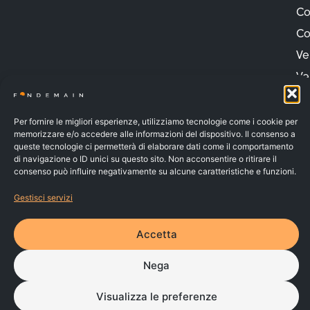
Co
Co
Ve
Ve
Pr
Pr
Per fornire le migliori esperienze, utilizziamo tecnologie come i cookie per
memorizzare e/o accedere alle informazioni del dispositivo. Il consenso a
Co
queste tecnologie ci permetterà di elaborare dati come il comportamento
di navigazione o ID unici su questo sito. Non acconsentire o ritirare il
Va
consenso può influire negativamente su alcune caratteristiche e funzioni.
FONDEMAIN – C.F. 91037010070 – Iscritto al n.142 dell’Albo dei
Gestisci servizi
Fondi Pensione e soggetto alla vigilanza della COVIP
© 2026 | Made by
Larin
PRIVACY POLICY
Accetta
COOKIE POLICY
WHISTLEBLOWING
Nega
RECLAMI
Visualizza le preferenze