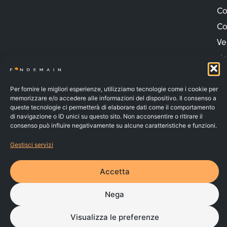
Co
Co
Ve
Ve
Pr
Pr
Per fornire le migliori esperienze, utilizziamo tecnologie come i cookie per
memorizzare e/o accedere alle informazioni del dispositivo. Il consenso a
Co
queste tecnologie ci permetterà di elaborare dati come il comportamento
di navigazione o ID unici su questo sito. Non acconsentire o ritirare il
Va
consenso può influire negativamente su alcune caratteristiche e funzioni.
Gestisci servizi
FONDEMAIN – C.F. 91037010070 – Iscritto al n.142 dell’Albo dei
Fondi Pensione e soggetto alla vigilanza della COVIP
© 2026 | Made by
Larin
PRIVACY POLICY
Accetta
COOKIE POLICY
WHISTLEBLOWING
Nega
RECLAMI
Visualizza le preferenze