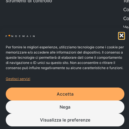
Strumenti di controllo
Ta
Co
Co
Ve
Ve
Pr
Per fornire le migliori esperienze, utilizziamo tecnologie come i cookie per
memorizzare e/o accedere alle informazioni del dispositivo. Il consenso a
Pr
queste tecnologie ci permetterà di elaborare dati come il comportamento
Co
di navigazione o ID unici su questo sito. Non acconsentire o ritirare il
consenso può influire negativamente su alcune caratteristiche e funzioni.
Va
Gestisci servizi
FONDEMAIN – C.F. 91037010070 – Iscritto al n.142 dell’Albo dei
Fondi Pensione e soggetto alla vigilanza della COVIP
Accetta
© 2026 | Made by
Larin
PRIVACY POLICY
COOKIE POLICY
Nega
WHISTLEBLOWING
RECLAMI
Visualizza le preferenze