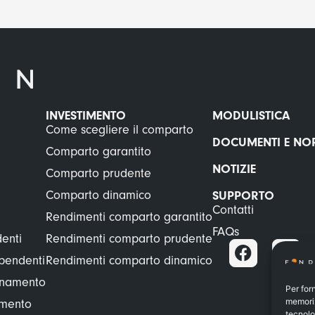
INVESTIMENTO
MODULISTICA
Come scegliere il comparto
DOCUMENTI E NO
Comparto garantito
NOTIZIE
Comparto prudente
Comparto dinamico
SUPPORTO
Contatti
Rendimenti comparto garantito
FAQs
enti
Rendimenti comparto prudente
ipendenti
Rendimenti comparto dinamico
ionamento
Per for
memoriz
amento
tecnolo