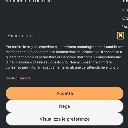
Strumenti di controllo
Ta
Co
Co
Ve
Ve
Pr
Per fornire le migliori esperienze, utilizziamo tecnologie come i cookie per
memorizzare e/o accedere alle informazioni del dispositivo. Il consenso a
Pr
queste tecnologie ci permetterà di elaborare dati come il comportamento
Co
di navigazione o ID unici su questo sito. Non acconsentire o ritirare il
consenso può influire negativamente su alcune caratteristiche e funzioni.
Va
Gestisci servizi
FONDEMAIN – C.F. 91037010070 – Iscritto al n.142 dell’Albo dei
Fondi Pensione e soggetto alla vigilanza della COVIP
Accetta
© 2026 | Made by
Larin
PRIVACY POLICY
COOKIE POLICY
Nega
WHISTLEBLOWING
RECLAMI
Visualizza le preferenze