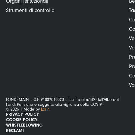
Organi Istituzionali
Be
Strumenti di controllo
Ta
Co
Co
Ve
Ve
Pr
Pr
Co
Va
FONDEMAIN – C.F. 91037010070 – Iscritto al n.142 dell’Albo dei
Fondi Pensione e soggetto alla vigilanza della COVIP
© 2026 | Made by
Larin
PRIVACY POLICY
COOKIE POLICY
WHISTLEBLOWING
RECLAMI